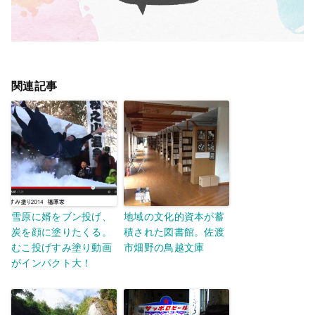
関連記事
雪原に婿をブン投げ、
地域の文化的資本が蓄
炭を顔に塗りたくる。
積された図書館。佐渡
むこ投げすみ塗り動画
市畑野の鳥越文庫
がインパクト大！