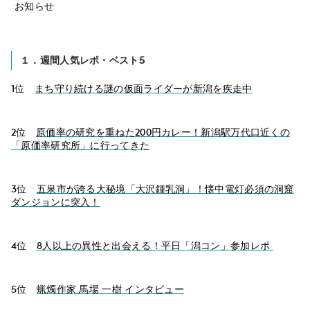
お知らせ
１．週間人気レポ・ベスト5
1位
まち守り続ける謎の仮面ライダーが新潟を疾走中
2位
原価率の研究を重ねた200円カレー！新潟駅万代口近くの
「原価率研究所」に行ってきた
3位
五泉市が誇る大秘境「大沢鍾乳洞」！懐中電灯必須の洞窟
ダンジョンに突入！
4位
8人以上の異性と出会える！平日「潟コン」参加レポ
5位
蝋燭作家 馬場 一樹 インタビュー