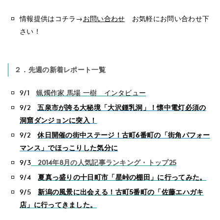
情報提供はコチラ→
お問い合わせ
お気軽にお問い合わせ下
さい！
２．先週の新着レポート一覧
9/1
蝋燭作家 馬場 一樹 インタビュー
9/2
五泉市が誇る大秘境「大沢鍾乳洞」！懐中電灯必須の
洞窟ダンジョンに突入！
9/2
休日開催の街中ステージ！古町6番町の「街角パフォー
マンス」でほっこりした気分に
9/3
2014年8月の人気記事ランキング・トップ25
9/4
夏真っ盛りの十日町市「星峠の棚田」に行ってみた。
9/5
新潟の風景に出会える！古町5番町の「佐藤エハガキ
店」に行ってきました。