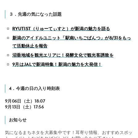
３．先週の気になった話題
RYUTist（りゅーてぃすと）が新潟の魅力を語る
新潟のアイドルユニット「駅南いちごぱんつ」が8/31をもっ
て活動休止を報告
沼垂地域を観光エリアに！発酵文化で観光客誘致を
9月はJALで新潟特集！新潟の魅力を大発信！
4．今週の日の入り時刻表
9月06日（土）18:07
9月13日（土）17:56
お知らせ
気になるまちネタを大募集中です！耳寄り情報、おすすめスポッ