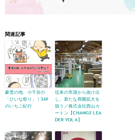
関連記事
豪雪の地、小千谷の
従来の常識から抜け出
「ひいな祭り」！369
し、新たな商圏拡大を
のいちご紀行
狙う／株式会社西山カ
ートン【Change Lea
der vol.6】