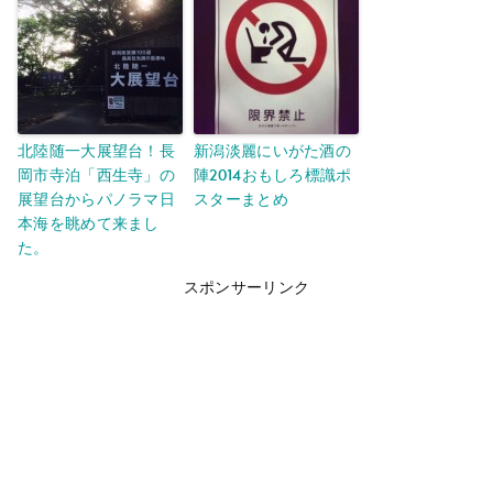
北陸随一大展望台！長
新潟淡麗にいがた酒の
岡市寺泊「西生寺」の
陣2014おもしろ標識ポ
展望台からパノラマ日
スターまとめ
本海を眺めて来まし
た。
スポンサーリンク