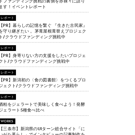
ドファンディング挑戦の裏側を赤裸々に語り
ます！イベントレポート
レポート
【PR】暮らしの記憶を繋ぐ 『生きた古民家』
を守り継ぎたい 。茅葺屋根葺替えプロジェク
ト/クラウドファンディング挑戦中
レポート
【PR】身寄りない方の支援をしたいプロジェ
クト/クラウドファンディング挑戦中
レポート
【PR】新潟初の〈食の図書館〉をつくるプロ
ジェクト/クラウドファンディング挑戦中
レポート
酒粕をジェラートで美味しく食べよう！発酵
ジェラート5種食べ比べ
WORKS
【三条市】新潟県のUIターン総合サイト「に
いがた暮らし」でインタビューの記事制作を