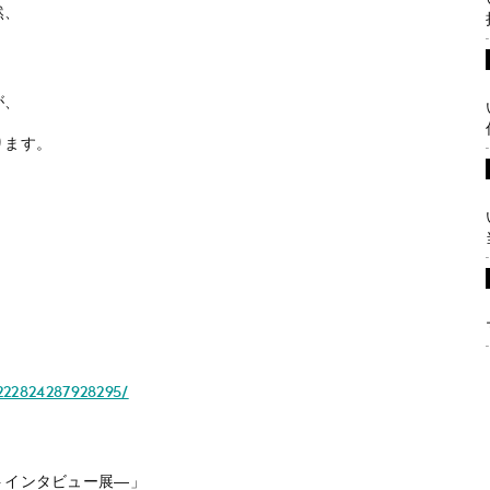
然、
。
が、
ります。
2824287928295/
トインタビュー展―」