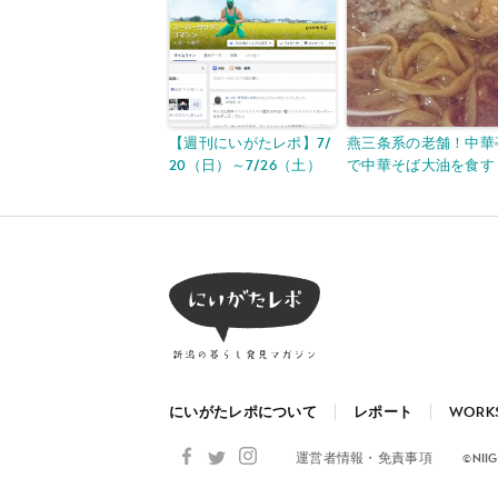
【週刊にいがたレポ】7/
燕三条系の老舗！中華
20（日）～7/26（土）
で中華そば大油を食す
にいがたレポについて
レポート
WORK
運営者情報・免責事項
©NII