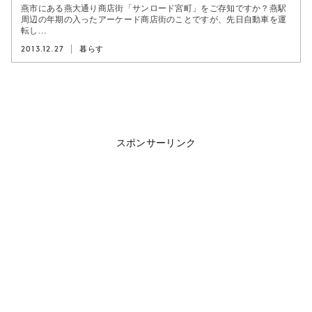
燕市にある燕大通り商店街「サンロード宮町」をご存知ですか？燕駅
周辺の年期の入ったアーケード商店街のことですが、先日自動車を運
転し...
2013.12.27
暮らす
スポンサーリンク