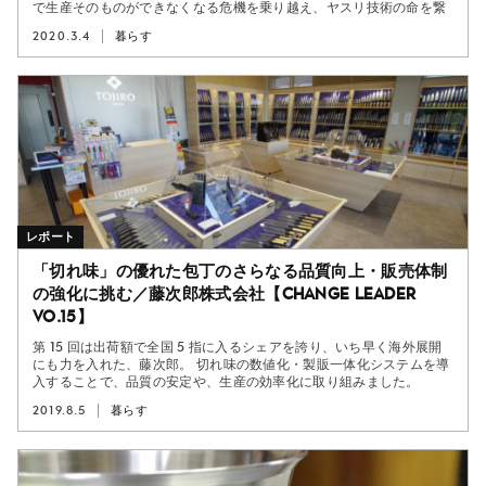
で生産そのものができなくなる危機を乗り越え、ヤスリ技術の命を繋
ぎ止めました。
2020.3.4
暮らす
レポート
「切れ味」の優れた包丁のさらなる品質向上・販売体制
の強化に挑む／藤次郎株式会社【Change Leader
vo.15】
第 15 回は出荷額で全国 5 指に入るシェアを誇り、いち早く海外展開
にも力を入れた、藤次郎。 切れ味の数値化・製販一体化システムを導
入することで、品質の安定や、生産の効率化に取り組みました。
2019.8.5
暮らす