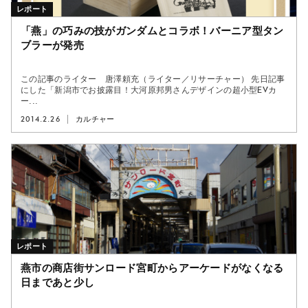
レポート
「燕」の巧みの技がガンダムとコラボ！バーニア型タン
ブラーが発売
この記事のライター 唐澤頼充（ライター／リサーチャー） 先日記事
にした「新潟市でお披露目！大河原邦男さんデザインの超小型EVカ
ー...
2014.2.26
カルチャー
レポート
燕市の商店街サンロード宮町からアーケードがなくなる
日まであと少し