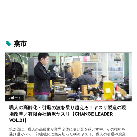
燕市
レポート
職人の高齢化・引退の波を乗り越えろ！ヤスリ製造の現
場改革／有限会社柄沢ヤスリ【Change Leader
vol.21】
第21回は、職人の高齢化が業界全体に暗い影を落とす中、その技術を
受け継ぐべく一部機械化に踏み切った柄沢ヤスリ。職人の引退や廃業