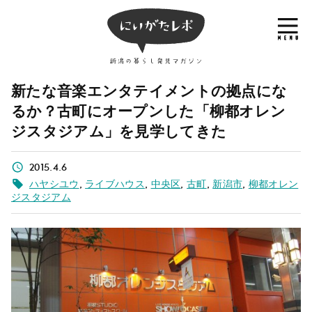
新たな音楽エンタテイメントの拠点にな
るか？古町にオープンした「柳都オレン
ジスタジアム」を見学してきた
2015.4.6
ハヤシユウ
,
ライブハウス
,
中央区
,
古町
,
新潟市
,
柳都オレン
ジスタジアム