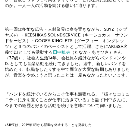
のか。一人一人の活動を続ける想いに迫ります。
第一回は多忙な広告・人材業界に身を置きながら、SBYZ（シブ
ヤズ※）・KEESHKAS soundservice（キーシュカス サウン
ドサービス）・GOOFY KINGLETS（グーフィー キングレッ
ツ）と３つのバンドのベーシストとして活躍、さらにAkissA名
義でDJとしても活動する
田中暁央
（たなか・あきひさ）さん
（37歳）。社会人生活14年、会社員を続けながらバンドマンや
DJとしても音楽活動を続けてきました。途中、新しいバンドを
始めたり、転職をしたりする中で両立が大変な時期もありました
が、音楽をやめようと思ったことは一度もなかったといいます。
「バンドを続けているからこそ仕事も頑張れる」「様々なコミュ
ニティに身を置くことが仕事に活きている」と話す田中さんに、
今までの経歴と好きな活動を続ける意味について伺いました。
※SBYZは、2019年1月から活動を休止することを発表した