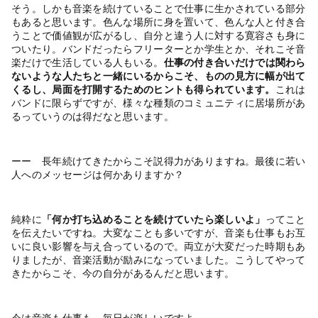
そう。しかも音楽を続けていることで仕事に生かされている部分
もあると思います。色んな場所に身を置いて、色んな人と付き合
うことで価値観が広がるし、自分と違う人に対する寛容さも身に
ついたり。バンドだったらフリーターとか学生とか、それこそ音
楽だけで生活している人もいる。
仕事の付き合いだけでは関わら
ないような人たちと一緒にいるからこそ、ものの見方に幅が出て
くるし、局面を打開するためのヒントも得られています。
これは
バンドに限らずですが、様々な種類のコミュニティに居場所があ
るっていうのは得だなと思います。
ーー 長年続けてきたからこそ説得力がありますね。最後に若い
人へのメッセージは何かありますか？
純粋に
「何か打ち込めることを続けていたら楽しいよ」
ってこと
を伝えたいですね。大変なことも多いですが、音楽も仕事もお互
いに良い影響を与え合っているので。両立が大変だった時期もあ
りましたが、音楽活動が励みになっていました。こうしてやって
きたからこそ、今の自分があるんだと思います。