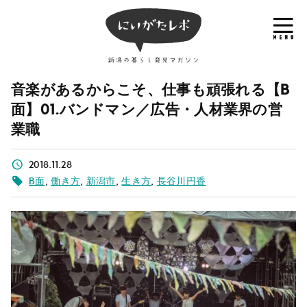
音楽があるからこそ、仕事も頑張れる【B
面】01.バンドマン／広告・人材業界の営
業職
2018.11.28
B面
,
働き方
,
新潟市
,
生き方
,
長谷川円香