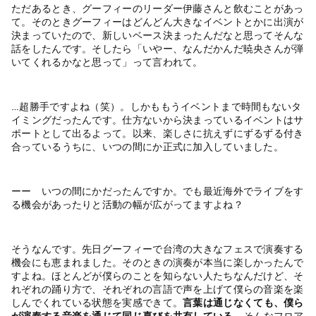
ただあるとき、グーフィーのリーダー伊藤さんと飲むことがあっ
て。そのときグーフィーはどんどん大きなイベントとかに出演が
決まっていたので、新しいベース決まったんだなと思ってそんな
話をしたんです。そしたら「いやー、なんだかんだ暁央さんが弾
いてくれるかなと思って」って言われて。
…超勝手ですよね（笑）。しかももうイベントまで時間もないタ
イミングだったんです。仕方ないから決まっているイベントはサ
ポートとして出るよって。以来、楽しさに抗えずにずるずる付き
合っているうちに、いつの間にか正式に加入していました。
ーー いつの間にかだったんですか。でも最近海外でライブをす
る機会があったりと活動の幅が広がってますよね？
そうなんです。先日グーフィーで台湾の大きなフェスで演奏する
機会にも恵まれました。そのときの演奏が本当に楽しかったんで
すよね。ほとんどが僕らのことを知らない人たちなんだけど、そ
れぞれの踊り方で、それぞれの言語で声を上げて僕らの音楽を楽
しんでくれている状態を実感できて。
言葉は通じなくても、僕ら