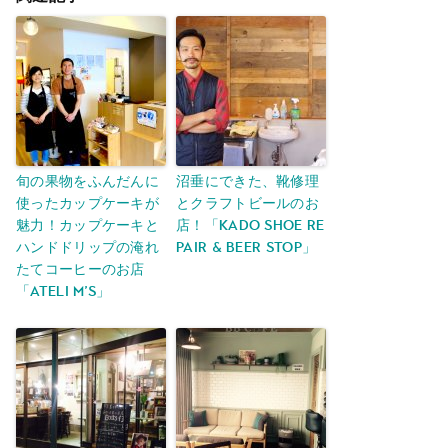
旬の果物をふんだんに
沼垂にできた、靴修理
使ったカップケーキが
とクラフトビールのお
魅力！カップケーキと
店！「KADO shoe re
ハンドドリップの淹れ
pair & beer stop」
たてコーヒーのお店
「ateli M’s」