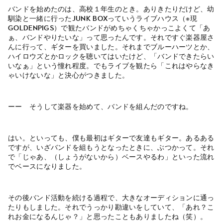
バンドを始めたのは、高校１年生のとき。ありきたりだけど、幼
馴染と一緒に行ったJUNK BOXっていうライブハウス（※現
GOLDENPIGS）で観たバンドがめちゃくちゃかっこよくて「あ
ぁ、バンドやりたいな」って思ったんです。それですぐ楽器屋さ
んに行って、ギターを買いました。それまでブルーハーツとか、
ハイロウズとかロックを聴いてはいたけど、「バンドできたらい
いなぁ」という憧れ程度。でもライブを観たら「これはやらなき
ゃいけないな」と決心がつきました。
ーー そうして楽器を始めて、バンドを組んだのですね。
はい。といっても、僕も最初はギターで友達もギター。あるある
ですが、いざバンドを組もうとなったときに、ぶつかって。それ
で「じゃあ、（しょうがないから）ベースやるわ」といった流れ
でベースになりました。
その後バンド活動を続ける過程で、大きなオーディションに通っ
たりもしました。それでうっかり勘違いをしていて、「あれ？こ
れお金になるんじゃ？」と思ったこともありましたね（笑）。