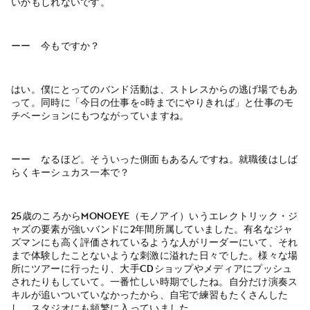
いかもしれないです。
ーー 今もですか？
はい。僕にとってのバンド活動は、ストレスからの逃げ場でもあ
って。同時に「今日の仕事を○時までにやりきれば」と仕事のモ
チベーションにもつながっていますね。
ーー なるほど。そういった側面もあるんですね。就職後はしば
らくキーシュカス一本で？
25歳のころからmonoeye（モノアイ）いうエレクトリック・ジ
ャズの要素が強いバンドに2年間所属していました。有名なジャ
ズマンにも高く評価されているような人がリーダーにいて、それ
まで体験したことないような刺激に溢れた日々でした。様々な場
所にツアーに行ったり、大手CDショップやメディアにプッシュ
されたりもしていて。一番忙しい時期でしたね。自分だけ演奏ス
キルが追いついていなかったから、自宅で練習もたくさんした
し、スタジオにも頻繁に入っていました。