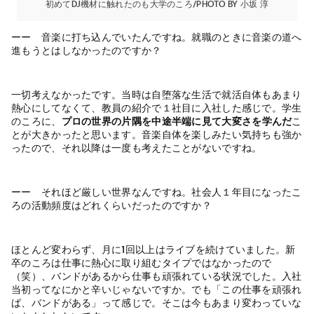
初めてDJ機材に触れたのも大学のころ/photo by 小坂 淳
ーー 音楽に打ち込んでいたんですね。就職のときに音楽の道へ
進もうとはしなかったのですか？
一切考えなかったです。当時は自堕落な生活で就活自体もあまり
熱心にしてなくて、教員の紹介で１社目に入社した感じで。学生
のころに、
プロの世界の片隅を中途半端に見て大変さを学んだ
こ
とが大きかったと思います。音楽自体を楽しみたい気持ちも強か
ったので、それ以降は一度も考えたことがないですね。
ーー それほど厳しい世界なんですね。社会人１年目になったこ
ろの活動頻度はどれくらいだったのですか？
ほとんど変わらず、月に1回以上はライブを続けていました。新
卒のころは仕事に熱心に取り組むタイプではなかったので
（笑）、バンドがあるから仕事も頑張れている状況でした。入社
当初ってなにかと辛いじゃないですか。でも「この仕事を頑張れ
ば、バンドがある」って感じで。そこは今もあまり変わっていな