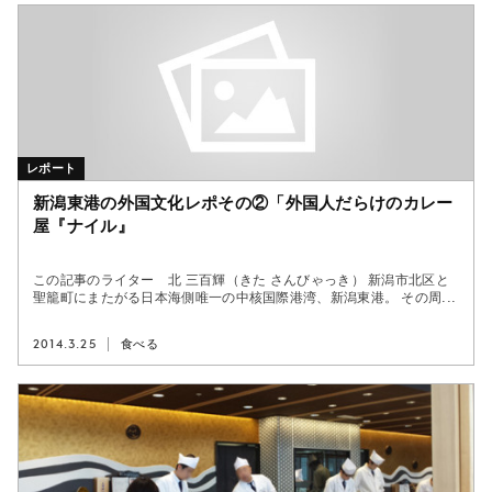
レポート
新潟東港の外国文化レポその②「外国人だらけのカレー
屋『ナイル』
この記事のライター 北 三百輝（きた さんびゃっき） 新潟市北区と
聖籠町にまたがる日本海側唯一の中核国際港湾、新潟東港。 その周...
2014.3.25
食べる