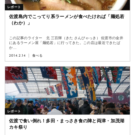
レポート
佐渡島内でこってり系ラーメンが食べたければ「麺処若
（わか）」
この記事のライター 北 三百輝（きた さんびゃっき） 佐渡市の金井
にあるラーメン屋「麺処若」に行ってきた。この店は最近できたば
か...
2014.2.14
食べる
レポート
佐渡で食い倒れ！多田・まっさき食の陣と両津・加茂湖
カキ祭り