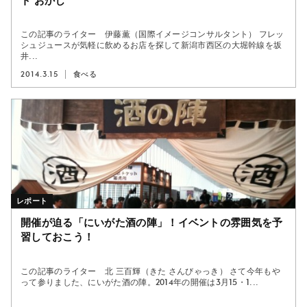
ト おかじ
この記事のライター 伊藤薫（国際イメージコンサルタント） フレッ
シュジュースが気軽に飲めるお店を探して新潟市西区の大堀幹線を坂
井...
2014.3.15
食べる
レポート
開催が迫る「にいがた酒の陣」！イベントの雰囲気を予
習しておこう！
この記事のライター 北 三百輝（きた さんびゃっき） さて今年もや
って参りました、にいがた酒の陣。2014年の開催は3月15・1...