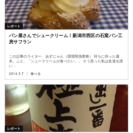
レポート
パン屋さんでシュークリーム！新潟市西区の石窯パン工
房サフラン
この記事のライター あずにゃん（環境関係業務） 待ちに待った週
末。ふと、「シュークリームが食べたい」。 そう思った私は友達を誘
い...
2014.3.7
食べる
レポート