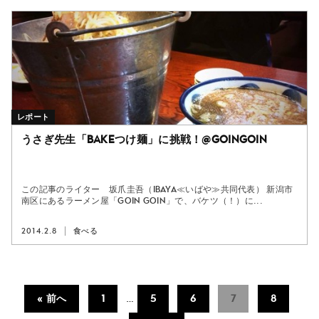
レポート
うさぎ先生「BAKEつけ麺」に挑戦！@GOINGOIN
この記事のライター 坂爪圭吾（ibaya≪いばや≫共同代表） 新潟市
南区にあるラーメン屋「GOIN GOIN」で、バケツ（！）に...
2014.2.8
食べる
« 前へ
1
…
5
6
7
8