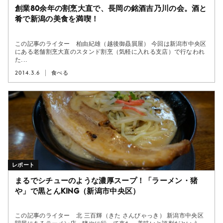
創業80余年の割烹大直で、長岡の銘酒吉乃川の会。酒と
肴で新潟の美食を満喫！
この記事のライター 柏由紀雄（越後御贔屓屋） 今回は新潟市中央区
にある老舗割烹大直のスタンド割烹（気軽に入れる支店）で行なわれ
た...
2014.3.6
食べる
レポート
まるでシチューのような濃厚スープ！「ラーメン・猪
や」で黒とんking（新潟市中央区）
この記事のライター 北 三百輝（きた さんびゃっき） 新潟市中央区