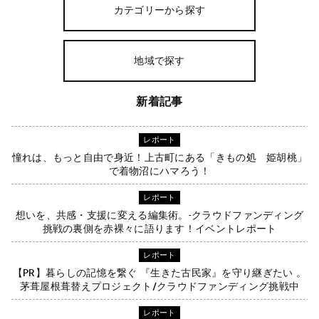
カテゴリーから探す
地域で探す
新着記事
レポート
憧れは、もっと自由で身近！上古町にある「きもの処 姫胡桃」
で着物沼にハマろう！
レポート
想いを、共感・支援に変える編集術。-クラウドファンディング
挑戦の裏側を赤裸々に語ります！イベントレポート
レポート
【PR】暮らしの記憶を繋ぐ 『生きた古民家』を守り継ぎたい 。
茅葺屋根葺替えプロジェクト/クラウドファンディング挑戦中
レポート