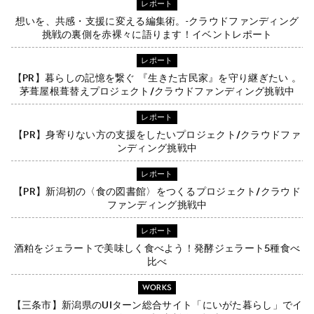
レポート
想いを、共感・支援に変える編集術。-クラウドファンディング
挑戦の裏側を赤裸々に語ります！イベントレポート
レポート
【PR】暮らしの記憶を繋ぐ 『生きた古民家』を守り継ぎたい 。
茅葺屋根葺替えプロジェクト/クラウドファンディング挑戦中
レポート
【PR】身寄りない方の支援をしたいプロジェクト/クラウドファ
ンディング挑戦中
レポート
【PR】新潟初の〈食の図書館〉をつくるプロジェクト/クラウド
ファンディング挑戦中
レポート
酒粕をジェラートで美味しく食べよう！発酵ジェラート5種食べ
比べ
WORKS
【三条市】新潟県のUIターン総合サイト「にいがた暮らし」でイ