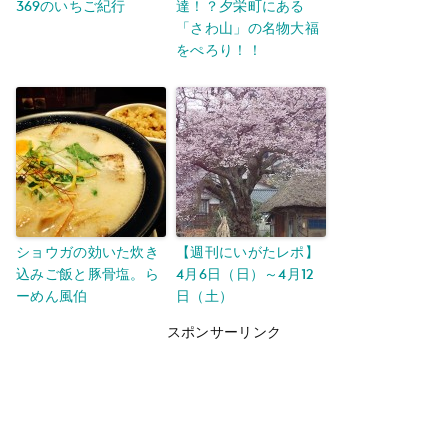
369のいちご紀行
達！？夕栄町にある
「さわ山」の名物大福
をぺろり！！
ショウガの効いた炊き
【週刊にいがたレポ】
込みご飯と豚骨塩。ら
4月6日（日）～4月12
ーめん風伯
日（土）
スポンサーリンク