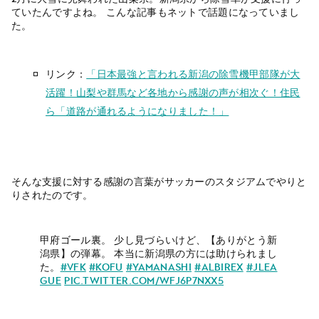
ていたんですよね。 こんな記事もネットで話題になっていまし
た。
リンク：
「日本最強と言われる新潟の除雪機甲部隊が大
活躍！山梨や群馬など各地から感謝の声が相次ぐ！住民
ら「道路が通れるようになりました！」
そんな支援に対する感謝の言葉がサッカーのスタジアムでやりと
りされたのです。
甲府ゴール裏。 少し見づらいけど、【ありがとう新
潟県】の弾幕。 本当に新潟県の方には助けられまし
た。
#vfk
#kofu
#yamanashi
#albirex
#jlea
gue
pic.twitter.com/WfJ6p7nxx5