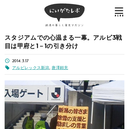
スタジアムでの心温まる一幕。アルビ3戦
目は甲府と1－1の引き分け
2014.3.17
アルビレックス新潟
,
唐澤頼充