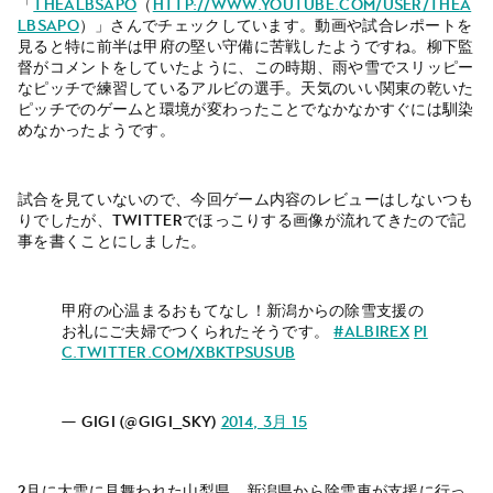
「
TheAlbsapo
（
http://www.youtube.com/user/TheA
lbsapo
）」さんでチェックしています。動画や試合レポートを
見ると特に前半は甲府の堅い守備に苦戦したようですね。柳下監
督がコメントをしていたように、この時期、雨や雪でスリッピー
なピッチで練習しているアルビの選手。天気のいい関東の乾いた
ピッチでのゲームと環境が変わったことでなかなかすぐには馴染
めなかったようです。
試合を見ていないので、今回ゲーム内容のレビューはしないつも
りでしたが、twitterでほっこりする画像が流れてきたので記
事を書くことにしました。
甲府の心温まるおもてなし！新潟からの除雪支援の
お礼にご夫婦でつくられたそうです。
#albirex
pi
c.twitter.com/XBktpSuSuB
— gigi (@gigi_sky)
2014, 3月 15
2月に大雪に見舞われた山梨県。新潟県から除雪車が支援に行っ