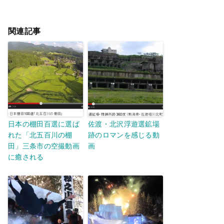
関連記事
日本の棚田百選に選ば
佐渡・北沢浮遊選鉱場
れた「北五百川の棚
跡のロマンを感じる動
田」三条市の空撮動画
画
に癒される