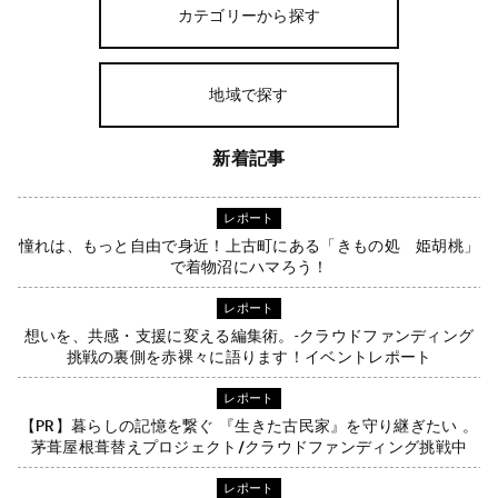
カテゴリーから探す
地域で探す
新着記事
レポート
憧れは、もっと自由で身近！上古町にある「きもの処 姫胡桃」
で着物沼にハマろう！
レポート
想いを、共感・支援に変える編集術。-クラウドファンディング
挑戦の裏側を赤裸々に語ります！イベントレポート
レポート
【PR】暮らしの記憶を繋ぐ 『生きた古民家』を守り継ぎたい 。
茅葺屋根葺替えプロジェクト/クラウドファンディング挑戦中
レポート