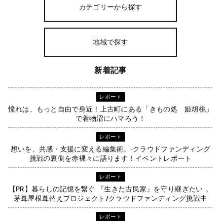
カテゴリーから探す
地域で探す
新着記事
レポート
憧れは、もっと自由で身近！上古町にある「きもの処 姫胡桃」
で着物沼にハマろう！
レポート
想いを、共感・支援に変える編集術。-クラウドファンディング
挑戦の裏側を赤裸々に語ります！イベントレポート
レポート
【PR】暮らしの記憶を繋ぐ 『生きた古民家』を守り継ぎたい 。
茅葺屋根葺替えプロジェクト/クラウドファンディング挑戦中
レポート