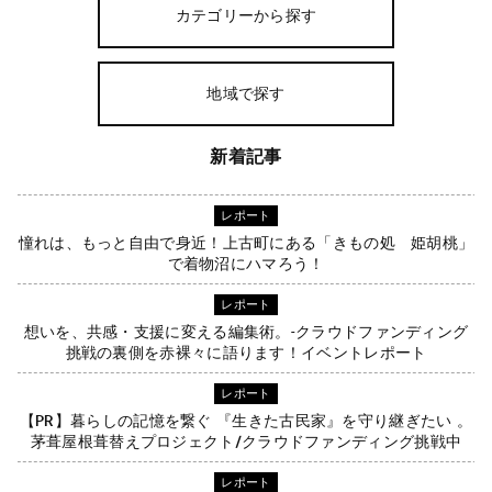
カテゴリーから探す
地域で探す
新着記事
レポート
憧れは、もっと自由で身近！上古町にある「きもの処 姫胡桃」
で着物沼にハマろう！
レポート
想いを、共感・支援に変える編集術。-クラウドファンディング
挑戦の裏側を赤裸々に語ります！イベントレポート
レポート
【PR】暮らしの記憶を繋ぐ 『生きた古民家』を守り継ぎたい 。
茅葺屋根葺替えプロジェクト/クラウドファンディング挑戦中
レポート