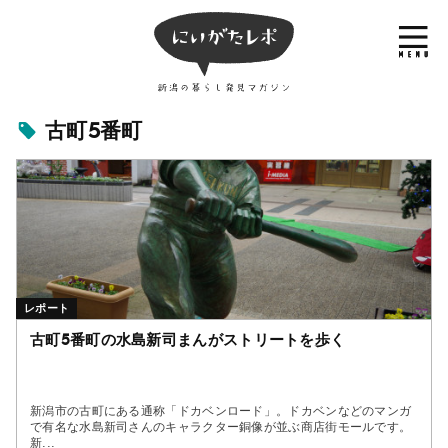
古町5番町
レポート
古町5番町の水島新司まんがストリートを歩く
新潟市の古町にある通称「ドカベンロード」。ドカベンなどのマンガ
で有名な水島新司さんのキャラクター銅像が並ぶ商店街モールです。
新...