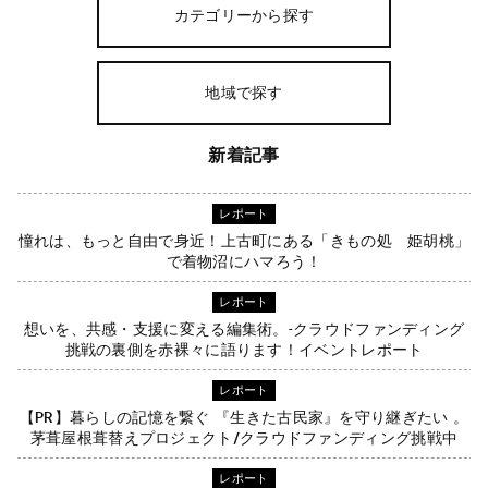
カテゴリーから探す
地域で探す
新着記事
レポート
憧れは、もっと自由で身近！上古町にある「きもの処 姫胡桃」
で着物沼にハマろう！
レポート
想いを、共感・支援に変える編集術。-クラウドファンディング
挑戦の裏側を赤裸々に語ります！イベントレポート
レポート
【PR】暮らしの記憶を繋ぐ 『生きた古民家』を守り継ぎたい 。
茅葺屋根葺替えプロジェクト/クラウドファンディング挑戦中
レポート