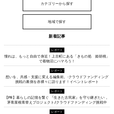
カテゴリーから探す
地域で探す
新着記事
レポート
憧れは、もっと自由で身近！上古町にある「きもの処 姫胡桃」
で着物沼にハマろう！
レポート
想いを、共感・支援に変える編集術。-クラウドファンディング
挑戦の裏側を赤裸々に語ります！イベントレポート
レポート
【PR】暮らしの記憶を繋ぐ 『生きた古民家』を守り継ぎたい 。
茅葺屋根葺替えプロジェクト/クラウドファンディング挑戦中
レポート