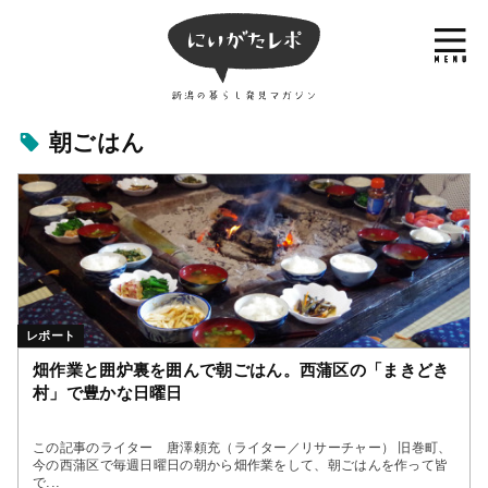
朝ごはん
レポート
畑作業と囲炉裏を囲んで朝ごはん。西蒲区の「まきどき
村」で豊かな日曜日
この記事のライター 唐澤頼充（ライター／リサーチャー） 旧巻町、
今の西蒲区で毎週日曜日の朝から畑作業をして、朝ごはんを作って皆
で...