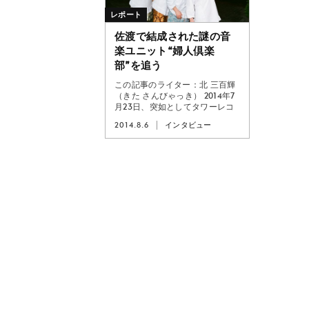
レポート
佐渡で結成された謎の音
楽ユニット“婦人倶楽
部”を追う
この記事のライター：北 三百輝
（きた さんびゃっき） 2014年7
月23日、突如としてタワーレコ
ード渋谷店、新宿店及びタワー
2014.8.6
インタビュー
レコ...