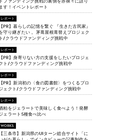
ドファンディング挑戦の裏側を赤裸々に語り
ます！イベントレポート
レポート
【PR】暮らしの記憶を繋ぐ 『生きた古民家』
を守り継ぎたい 。茅葺屋根葺替えプロジェク
ト/クラウドファンディング挑戦中
レポート
【PR】身寄りない方の支援をしたいプロジェ
クト/クラウドファンディング挑戦中
レポート
【PR】新潟初の〈食の図書館〉をつくるプロ
ジェクト/クラウドファンディング挑戦中
レポート
酒粕をジェラートで美味しく食べよう！発酵
ジェラート5種食べ比べ
WORKS
【三条市】新潟県のUIターン総合サイト「に
いがた暮らし」でインタビューの記事制作を