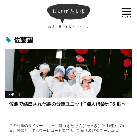
佐藤望
レポート
佐渡で結成された謎の音楽ユニット“婦人倶楽部”を追う
この記事のライター：北 三百輝（きた さんびゃっき） 2014年7月23
日、突如としてタワーレコード渋谷店、新宿店及びタワーレコ...