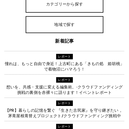
カテゴリーから探す
地域で探す
新着記事
レポート
憧れは、もっと自由で身近！上古町にある「きもの処 姫胡桃」
で着物沼にハマろう！
レポート
想いを、共感・支援に変える編集術。-クラウドファンディング
挑戦の裏側を赤裸々に語ります！イベントレポート
レポート
【PR】暮らしの記憶を繋ぐ 『生きた古民家』を守り継ぎたい 。
茅葺屋根葺替えプロジェクト/クラウドファンディング挑戦中
レポート