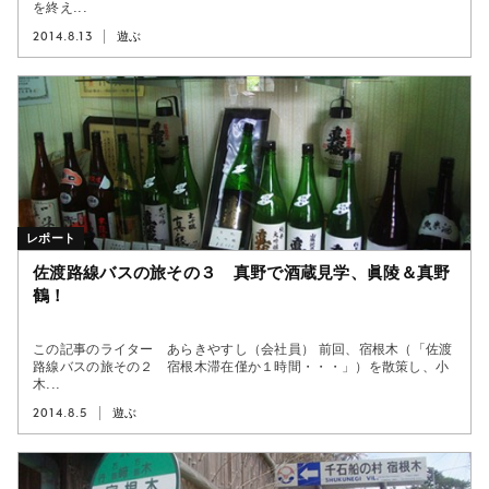
を終え...
2014.8.13
遊ぶ
レポート
佐渡路線バスの旅その３ 真野で酒蔵見学、眞陵＆真野
鶴！
この記事のライター あらきやすし（会社員） 前回、宿根木（「佐渡
路線バスの旅その２ 宿根木滞在僅か１時間・・・」）を散策し、小
木...
2014.8.5
遊ぶ