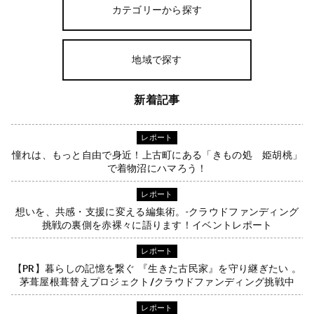
カテゴリーから探す
地域で探す
新着記事
レポート
憧れは、もっと自由で身近！上古町にある「きもの処 姫胡桃」
で着物沼にハマろう！
レポート
想いを、共感・支援に変える編集術。-クラウドファンディング
挑戦の裏側を赤裸々に語ります！イベントレポート
レポート
【PR】暮らしの記憶を繋ぐ 『生きた古民家』を守り継ぎたい 。
茅葺屋根葺替えプロジェクト/クラウドファンディング挑戦中
レポート