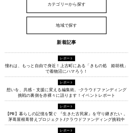
カテゴリーから探す
地域で探す
新着記事
レポート
憧れは、もっと自由で身近！上古町にある「きもの処 姫胡桃」
で着物沼にハマろう！
レポート
想いを、共感・支援に変える編集術。-クラウドファンディング
挑戦の裏側を赤裸々に語ります！イベントレポート
レポート
【PR】暮らしの記憶を繋ぐ 『生きた古民家』を守り継ぎたい 。
茅葺屋根葺替えプロジェクト/クラウドファンディング挑戦中
レポート