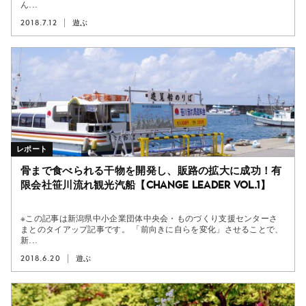
ん...
2018.7.12
遊ぶ
レポート
骨まで食べられる干物を開発し、販路の拡大に成功！有
限会社笹川流れ観光汽船【Change Leader vol.1】
※この記事は新潟県中小企業団体中央会・ものづくり支援センターさ
まとのタイアップ記事です。 「前向きに自らを変化」させることで、
新...
2018.6.20
遊ぶ