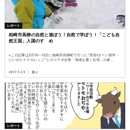
レポート
柏崎市高柳の自然と遊ぼう！自然で学ぼう！「こども自
然王国」入国のすゝめ
※この記事は3月10～12日に柏崎市高柳町で行った“田舎Iターン留学・
にいがたイナカレッジ”とのコラボ企画「地域を書く合宿」の参...
2017.3.23
遊ぶ
レポート