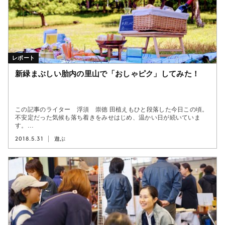
レポート
新緑まぶしい胎内の里山で「おしゃピク」してみた！
この記事のライター 浮須 崇徳 田植えもひと段落した今日この頃。
不安定だった気候も落ち着きをみせはじめ、温かい日が続いていま
す。...
2018.5.31
遊ぶ