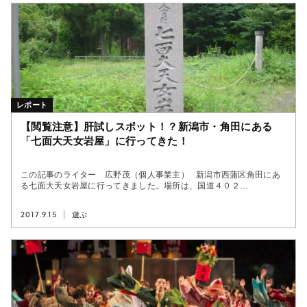
レポート
【閲覧注意】肝試しスポット！？新潟市・角田にある
「七面大天女岩屋」に行ってきた！
この記事のライター 広野茂（個人事業主） 新潟市西蒲区角田にあ
る七面大天女岩屋に行ってきました。場所は、国道４０２...
2017.9.15
遊ぶ