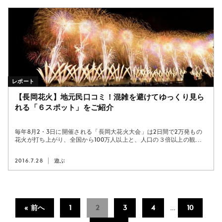
レポート
【長岡花火】地元民口コミ！混雑を避けてゆっくり見ら
れる「６スポット」をご紹介
毎年8月2・3日に開催される「長岡大花火大会」は2日間で2万発もの
花火が打ち上がり、全国から100万人以上と、人口の３倍以上の観...
2016.7.28
遊ぶ
« 前へ
1
2
3
4
…
10