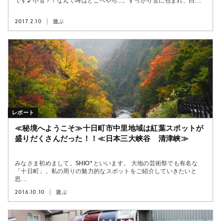
です♪ 小雪？！なんて噂はどこへやら…。すっかり雪に包まれ、白...
2017.2.10
遊ぶ
レポート
≪秘境へようこそ≫十日町市中里地域は紅葉スポットが
盛りだくさんだった！！≪日本三大峡谷 清津峡≫
みなさま初めまして。shio*といいます。 大地の芸術祭でも有名な
「十日町」。私の周りの魅力的なスポットをご紹介していきたいと
思...
2016.10.10
遊ぶ