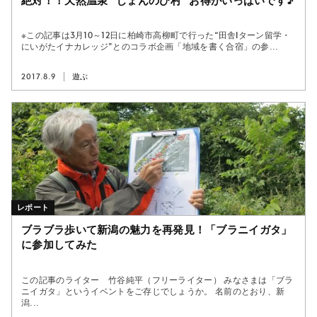
絶対！！天然温泉“ じょんのび村 ”お得がいっぱいです♪
※この記事は3月10～12日に柏崎市高柳町で行った“田舎Iターン留学・
にいがたイナカレッジ”とのコラボ企画「地域を書く合宿」の参...
2017.8.9
遊ぶ
レポート
ブラブラ歩いて新潟の魅力を再発見！「ブラニイガタ」
に参加してみた
この記事のライター 竹谷純平（フリーライター） みなさまは「ブラ
ニイガタ」というイベントをご存じでしょうか。 名前のとおり、新
潟...