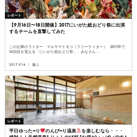
レポート
【9月16日〜18日開催】2017にいがた総おどり祭に出演
するチームを直撃してみた
この記事のライター マルヤマトモコ（フリーライター） 2017年で
16回目を迎える「にいがた総おどり祭」、みなさん...
2017.9.14
遊ぶ
レポート
平日ゆった~り
のんび~り温泉
を楽しむなら・・・