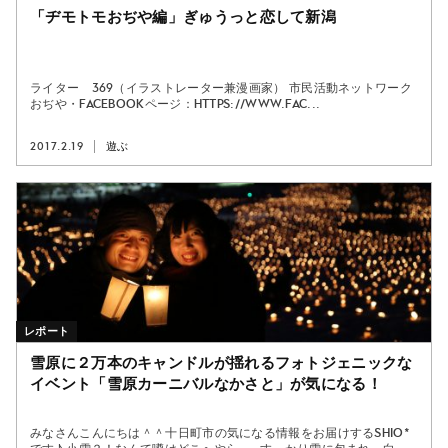
「ヂモトモおぢや編」ぎゅうっと恋して新潟
ライター 369（イラストレーター兼漫画家） 市民活動ネットワーク
おぢや・facebookページ：https://www.fac...
2017.2.19
遊ぶ
レポート
雪原に２万本のキャンドルが揺れるフォトジェニックな
イベント「雪原カーニバルなかさと」が気になる！
みなさんこんにちは＾＾十日町市の気になる情報をお届けするshio*